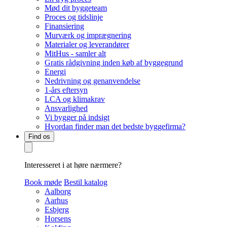
Mød dit byggeteam
Proces og tidslinje
Finansiering
Murværk og imprægnering
Materialer og leverandører
MitHus - samler alt
Gratis rådgivning inden køb af byggegrund
Energi
Nedrivning og genanvendelse
1-års eftersyn
LCA og klimakrav
Ansvarlighed
Vi bygger på indsigt
Hvordan finder man det bedste byggefirma?
Find os
Interesseret i at høre nærmere?
Book møde
Bestil katalog
Aalborg
Aarhus
Esbjerg
Horsens