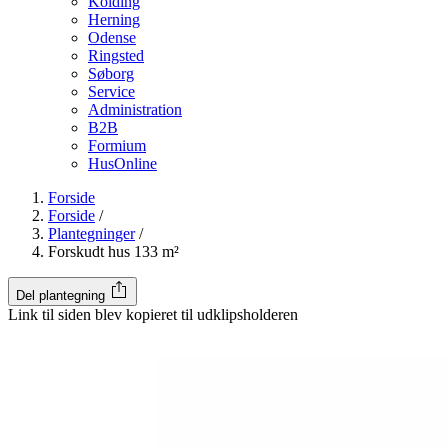
Kolding
Herning
Odense
Ringsted
Søborg
Service
Administration
B2B
Formium
HusOnline
Forside
Forside
/
Plantegninger
/
Forskudt hus 133 m²
Del plantegning
Link til siden blev kopieret til udklipsholderen