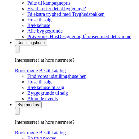
Palæ til kampagnepris
Hvad koster det at bygge nyt?
Få ekstra tryghed med Tryghedspakken
Huse til salg
Rækkehuse
Alle byggegrunde
Prøv vores HusDesigner og få prisen med det samme
Udstillingshuse
Interesseret i at høre nærmere?
Book møde
Bestil katalog
Find vores udstillingshuse her
Huse til salg
Rækkehuse til salg
Byggegrunde til salg
Aktuelle events
Byg med os
Interesseret i at høre nærmere?
Book møde
Bestil katalog
En tryg proces