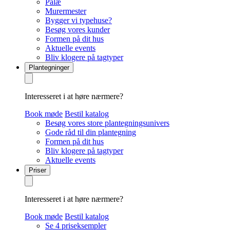
Palæ
Murermester
Bygger vi typehuse?
Besøg vores kunder
Formen på dit hus
Aktuelle events
Bliv klogere på tagtyper
Plantegninger
Interesseret i at høre nærmere?
Book møde
Bestil katalog
Besøg vores store plantegningsunivers
Gode råd til din plantegning
Formen på dit hus
Bliv klogere på tagtyper
Aktuelle events
Priser
Interesseret i at høre nærmere?
Book møde
Bestil katalog
Se 4 priseksempler