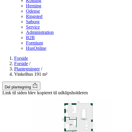
Kolding
Herning
Odense
Ringsted
Søborg
Service
Administration
B2B
Formium
HusOnline
Forside
Forside
/
Plantegninger
/
Vinkelhus 191 m²
Del plantegning
Link til siden blev kopieret til udklipsholderen