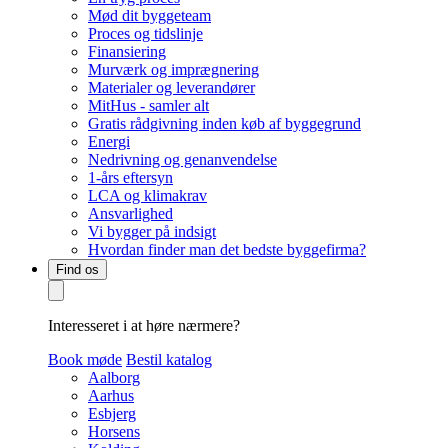
Mød dit byggeteam
Proces og tidslinje
Finansiering
Murværk og imprægnering
Materialer og leverandører
MitHus - samler alt
Gratis rådgivning inden køb af byggegrund
Energi
Nedrivning og genanvendelse
1-års eftersyn
LCA og klimakrav
Ansvarlighed
Vi bygger på indsigt
Hvordan finder man det bedste byggefirma?
Find os
Interesseret i at høre nærmere?
Book møde
Bestil katalog
Aalborg
Aarhus
Esbjerg
Horsens