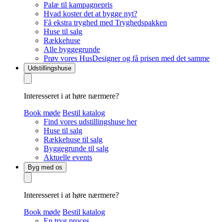
Palæ til kampagnepris
Hvad koster det at bygge nyt?
Få ekstra tryghed med Tryghedspakken
Huse til salg
Rækkehuse
Alle byggegrunde
Prøv vores HusDesigner og få prisen med det samme
Udstillingshuse
Interesseret i at høre nærmere?
Book møde
Bestil katalog
Find vores udstillingshuse her
Huse til salg
Rækkehuse til salg
Byggegrunde til salg
Aktuelle events
Byg med os
Interesseret i at høre nærmere?
Book møde
Bestil katalog
En tryg proces