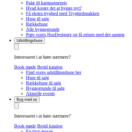
Palæ til kampagnepris
Hvad koster det at bygge nyt?
Få ekstra tryghed med Tryghedspakken
Huse til salg
Rækkehuse
Alle byggegrunde
Prøv vores HusDesigner og få prisen med det samme
Udstillingshuse
Interesseret i at høre nærmere?
Book møde
Bestil katalog
Find vores udstillingshuse her
Huse til salg
Rækkehuse til salg
Byggegrunde til salg
Aktuelle events
Byg med os
Interesseret i at høre nærmere?
Book møde
Bestil katalog
En tryg proces