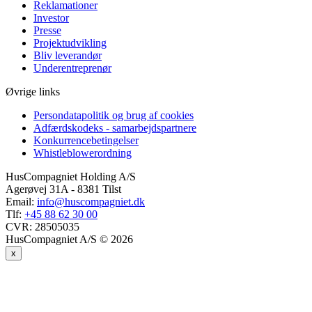
Reklamationer
Investor
Presse
Projektudvikling
Bliv leverandør
Underentreprenør
Øvrige links
Persondatapolitik og brug af cookies
Adfærdskodeks - samarbejdspartnere
Konkurrencebetingelser
Whistleblowerordning
HusCompagniet Holding A/S
Agerøvej 31A - 8381 Tilst
Email:
info@huscompagniet.dk
Tlf:
+45 88 62 30 00
CVR:
28505035
HusCompagniet A/S © 2026
x