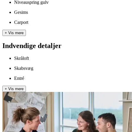
Niveauspring gulv
Gesims
Carport
+
Vis mere
Indvendige detaljer
Skråloft
Skabsvæg
Entré
+
Vis mere