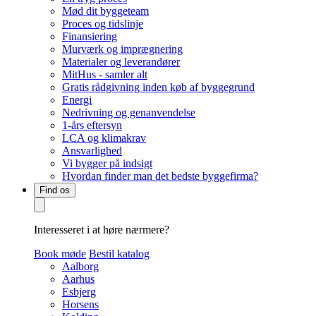
Mød dit byggeteam
Proces og tidslinje
Finansiering
Murværk og imprægnering
Materialer og leverandører
MitHus - samler alt
Gratis rådgivning inden køb af byggegrund
Energi
Nedrivning og genanvendelse
1-års eftersyn
LCA og klimakrav
Ansvarlighed
Vi bygger på indsigt
Hvordan finder man det bedste byggefirma?
Find os
Interesseret i at høre nærmere?
Book møde
Bestil katalog
Aalborg
Aarhus
Esbjerg
Horsens