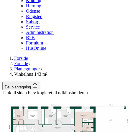
Kolding
Herning
Odense
Ringsted
Søborg
Service
Administration
B2B
Formium
HusOnline
Forside
Forside
/
Plantegninger
/
Vinkelhus 143 m²
Del plantegning
Link til siden blev kopieret til udklipsholderen