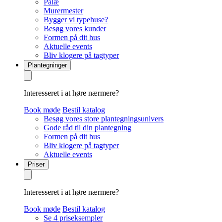
Palæ
Murermester
Bygger vi typehuse?
Besøg vores kunder
Formen på dit hus
Aktuelle events
Bliv klogere på tagtyper
Plantegninger
Interesseret i at høre nærmere?
Book møde
Bestil katalog
Besøg vores store plantegningsunivers
Gode råd til din plantegning
Formen på dit hus
Bliv klogere på tagtyper
Aktuelle events
Priser
Interesseret i at høre nærmere?
Book møde
Bestil katalog
Se 4 priseksempler