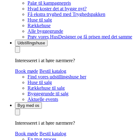
Palæ til kampagnepris
Hvad koster det at bygge nyt?
Få ekstra tryghed med Tryghedspakken
Huse til salg
Rækkehuse
Alle byggegrunde
Prøv vores HusDesigner og få prisen med det samme
Udstillingshuse
Interesseret i at høre nærmere?
Book møde
Bestil katalog
Find vores udstillingshuse her
Huse til salg
Rækkehuse til salg
Byggegrunde til salg
Aktuelle events
Byg med os
Interesseret i at høre nærmere?
Book møde
Bestil katalog
En tryg proces