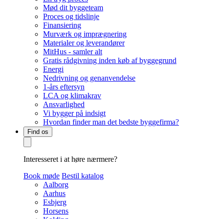
Mød dit byggeteam
Proces og tidslinje
Finansiering
Murværk og imprægnering
Materialer og leverandører
MitHus - samler alt
Gratis rådgivning inden køb af byggegrund
Energi
Nedrivning og genanvendelse
1-års eftersyn
LCA og klimakrav
Ansvarlighed
Vi bygger på indsigt
Hvordan finder man det bedste byggefirma?
Find os
Interesseret i at høre nærmere?
Book møde
Bestil katalog
Aalborg
Aarhus
Esbjerg
Horsens