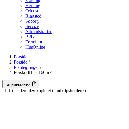
Kolding
Herning
Odense
Ringsted
Søborg
Service
Administration
B2B
Formium
HusOnline
Forside
Forside
/
Plantegninger
/
Forskudt hus 166 m²
Del plantegning
Link til siden blev kopieret til udklipsholderen