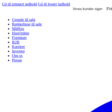
Gå til primært indhold
Gå til footer indhold
Grunde til salg
Rækkehuse til salg
MitHus
HusOnline
Formium
B2B
Karriere
Investor
Om os
Presse