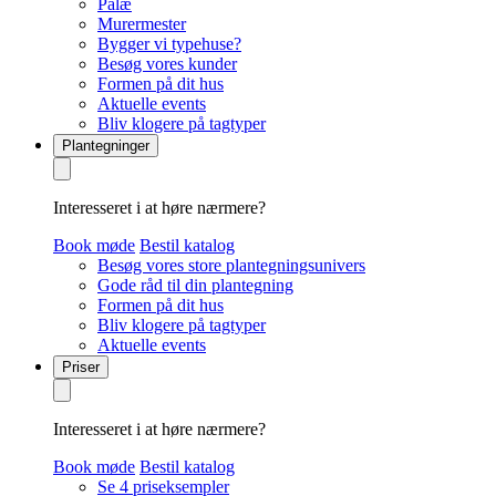
Palæ
Murermester
Bygger vi typehuse?
Besøg vores kunder
Formen på dit hus
Aktuelle events
Bliv klogere på tagtyper
Plantegninger
Interesseret i at høre nærmere?
Book møde
Bestil katalog
Besøg vores store plantegningsunivers
Gode råd til din plantegning
Formen på dit hus
Bliv klogere på tagtyper
Aktuelle events
Priser
Interesseret i at høre nærmere?
Book møde
Bestil katalog
Se 4 priseksempler