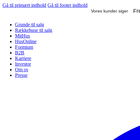
Gå til primært indhold
Gå til footer indhold
Grunde til salg
Rækkehuse til salg
MitHus
HusOnline
Formium
B2B
Karriere
Investor
Om os
Presse