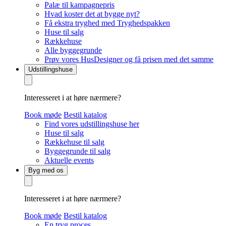
Palæ til kampagnepris
Hvad koster det at bygge nyt?
Få ekstra tryghed med Tryghedspakken
Huse til salg
Rækkehuse
Alle byggegrunde
Prøv vores HusDesigner og få prisen med det samme
Udstillingshuse
Interesseret i at høre nærmere?
Book møde
Bestil katalog
Find vores udstillingshuse her
Huse til salg
Rækkehuse til salg
Byggegrunde til salg
Aktuelle events
Byg med os
Interesseret i at høre nærmere?
Book møde
Bestil katalog
En tryg proces