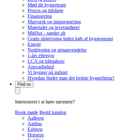
Mød dit byggeteam
Proces og tidslinje
Finansiering
Murværk og imprægnering
Materialer og leverandører
MitHus - samler alt
Gratis rådgivning inden køb af byggegrund
Energi
Nedrivning og genanvendelse
1-års eftersyn
LCA og klimakrav
Ansvarlighed
Vi bygger på indsigt
Hvordan finder man det bedste byggefirma?
Find os
Interesseret i at høre nærmere?
Book møde
Bestil katalog
Aalborg
Aarhus
Esbjerg
Horsens