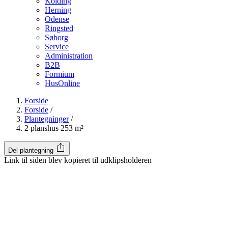
Kolding
Herning
Odense
Ringsted
Søborg
Service
Administration
B2B
Formium
HusOnline
Forside
Forside
/
Plantegninger
/
2 planshus 253 m²
Del plantegning
Link til siden blev kopieret til udklipsholderen