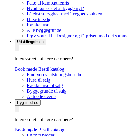
Palæ til kampagnepris
Hvad koster det at bygge nyt?
Få ekstra tryghed med Tryghedspakken
Huse til salg
Rækkehuse
Alle byggegrunde
Prøv vores HusDesigner og få prisen med det samme
Udstillingshuse
Interesseret i at høre nærmere?
Book møde
Bestil katalog
Find vores udstillingshuse her
Huse til salg
Rækkehuse til salg
Byggegrunde til salg
Aktuelle events
Byg med os
Interesseret i at høre nærmere?
Book møde
Bestil katalog
En tryg proces