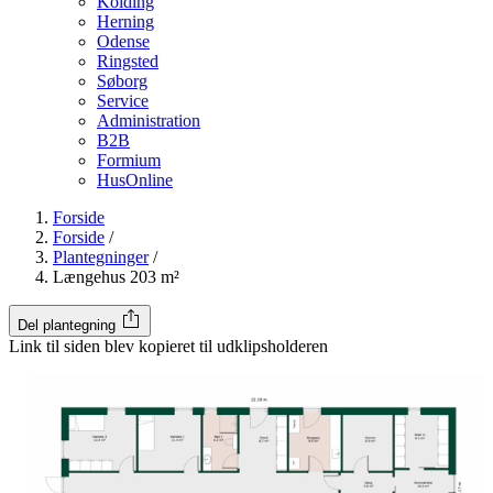
Kolding
Herning
Odense
Ringsted
Søborg
Service
Administration
B2B
Formium
HusOnline
Forside
Forside
/
Plantegninger
/
Længehus 203 m²
Del plantegning
Link til siden blev kopieret til udklipsholderen