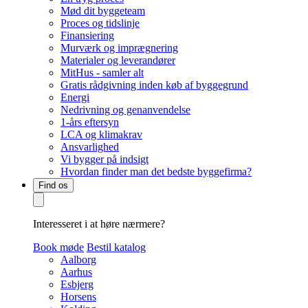
Mød dit byggeteam
Proces og tidslinje
Finansiering
Murværk og imprægnering
Materialer og leverandører
MitHus - samler alt
Gratis rådgivning inden køb af byggegrund
Energi
Nedrivning og genanvendelse
1-års eftersyn
LCA og klimakrav
Ansvarlighed
Vi bygger på indsigt
Hvordan finder man det bedste byggefirma?
Find os
Interesseret i at høre nærmere?
Book møde
Bestil katalog
Aalborg
Aarhus
Esbjerg
Horsens