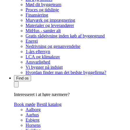
Mød dit byggeteam
Proces og tidslinje
Finansiering
Murværk og imprægnering
Materialer og leverandører
MitHus - samler alt
Gratis rådgivning inden køb af byggegrund
Energi
Nedrivning og genanvendelse
1-års eftersyn
LCA og klimakrav
Ansvarlighed
Vi bygger på indsigt
Hvordan finder man det bedste byggefirma?
Find os
Interesseret i at høre nærmere?
Book møde
Bestil katalog
Aalborg
Aarhus
Esbjerg
Horsens