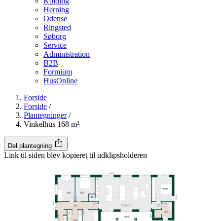
Kolding
Herning
Odense
Ringsted
Søborg
Service
Administration
B2B
Formium
HusOnline
Forside
Forside
/
Plantegninger
/
Vinkelhus 168 m²
Del plantegning
Link til siden blev kopieret til udklipsholderen