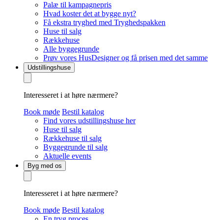
Palæ til kampagnepris
Hvad koster det at bygge nyt?
Få ekstra tryghed med Tryghedspakken
Huse til salg
Rækkehuse
Alle byggegrunde
Prøv vores HusDesigner og få prisen med det samme
Udstillingshuse
Interesseret i at høre nærmere?
Book møde
Bestil katalog
Find vores udstillingshuse her
Huse til salg
Rækkehuse til salg
Byggegrunde til salg
Aktuelle events
Byg med os
Interesseret i at høre nærmere?
Book møde
Bestil katalog
En tryg proces