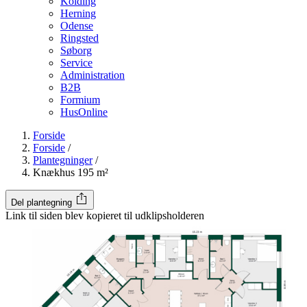
Kolding
Herning
Odense
Ringsted
Søborg
Service
Administration
B2B
Formium
HusOnline
Forside
Forside
/
Plantegninger
/
Knækhus 195 m²
Del plantegning
Link til siden blev kopieret til udklipsholderen