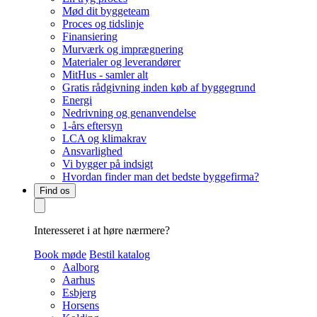
Mød dit byggeteam
Proces og tidslinje
Finansiering
Murværk og imprægnering
Materialer og leverandører
MitHus - samler alt
Gratis rådgivning inden køb af byggegrund
Energi
Nedrivning og genanvendelse
1-års eftersyn
LCA og klimakrav
Ansvarlighed
Vi bygger på indsigt
Hvordan finder man det bedste byggefirma?
Find os
Interesseret i at høre nærmere?
Book møde
Bestil katalog
Aalborg
Aarhus
Esbjerg
Horsens