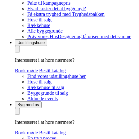
Palæ til kampagnepris
Hvad koster det at bygge nyt?
Få ekstra tryghed med Tryghedspakken
Huse til salg
Rækkehuse
Alle byggegrunde
Prøv vores HusDesigner og få prisen med det samme
Udstillingshuse
Interesseret i at høre nærmere?
Book møde
Bestil katalog
Find vores udstillingshuse her
Huse til salg
Rækkehuse til salg
Byggegrunde til salg
Aktuelle events
Byg med os
Interesseret i at høre nærmere?
Book møde
Bestil katalog
En tryg proces