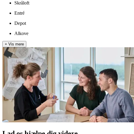
Skråloft
Entré
Depot
Alkove
+
Vis mere
Lad os hjælpe dig videre