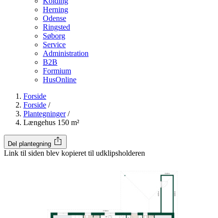
Kolding
Herning
Odense
Ringsted
Søborg
Service
Administration
B2B
Formium
HusOnline
Forside
Forside
/
Plantegninger
/
Længehus 150 m²
Del plantegning
Link til siden blev kopieret til udklipsholderen