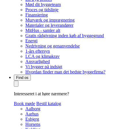
Mød dit byggeteam
Proces og tidslinje
Finansiering
Murværk og imprægnering
Materialer og leverandører
MitHus - samler alt
Gratis rådgivning inden køb af byggegrund
Energi
Nedrivning og genanvendelse
1-års eftersyn
LCA og klimakrav
Ansvarlighed
Vi bygger på indsigt
Hvordan finder man det bedste byggefirma?
Find os
Interesseret i at høre nærmere?
Book møde
Bestil katalog
Aalborg
Aarhus
Esbjerg
Horsens