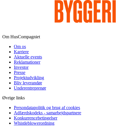
Om HusCompagniet
Om os
Karriere
Aktuelle events
Reklamationer
Investor
Presse
Projektudvikling
Bliv leverandør
Underentreprenør
Øvrige links
Persondatapolitik og brug af cookies
Adfærdskodeks - samarbejdspartnere
Konkurrencebetingelser
Whistleblowerordning