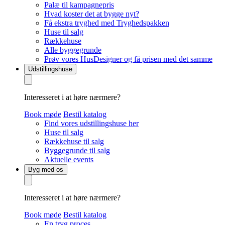
Palæ til kampagnepris
Hvad koster det at bygge nyt?
Få ekstra tryghed med Tryghedspakken
Huse til salg
Rækkehuse
Alle byggegrunde
Prøv vores HusDesigner og få prisen med det samme
Udstillingshuse
Interesseret i at høre nærmere?
Book møde
Bestil katalog
Find vores udstillingshuse her
Huse til salg
Rækkehuse til salg
Byggegrunde til salg
Aktuelle events
Byg med os
Interesseret i at høre nærmere?
Book møde
Bestil katalog
En tryg proces