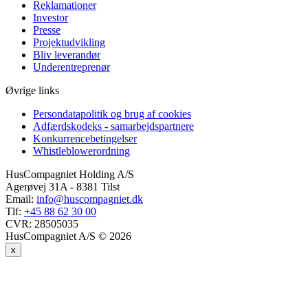
Reklamationer
Investor
Presse
Projektudvikling
Bliv leverandør
Underentreprenør
Øvrige links
Persondatapolitik og brug af cookies
Adfærdskodeks - samarbejdspartnere
Konkurrencebetingelser
Whistleblowerordning
HusCompagniet Holding A/S
Agerøvej 31A - 8381 Tilst
Email:
info@huscompagniet.dk
Tlf:
+45 88 62 30 00
CVR:
28505035
HusCompagniet A/S © 2026
x