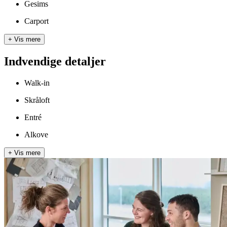
Gesims
Carport
+
Vis mere
Indvendige detaljer
Walk-in
Skråloft
Entré
Alkove
+
Vis mere