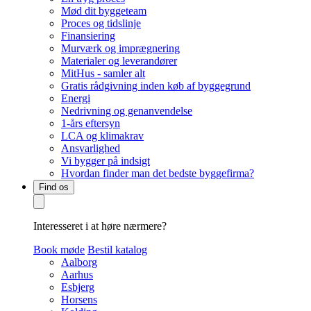
Mød dit byggeteam
Proces og tidslinje
Finansiering
Murværk og imprægnering
Materialer og leverandører
MitHus - samler alt
Gratis rådgivning inden køb af byggegrund
Energi
Nedrivning og genanvendelse
1-års eftersyn
LCA og klimakrav
Ansvarlighed
Vi bygger på indsigt
Hvordan finder man det bedste byggefirma?
Find os
Interesseret i at høre nærmere?
Book møde
Bestil katalog
Aalborg
Aarhus
Esbjerg
Horsens