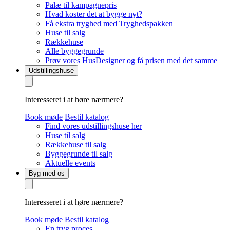
Palæ til kampagnepris
Hvad koster det at bygge nyt?
Få ekstra tryghed med Tryghedspakken
Huse til salg
Rækkehuse
Alle byggegrunde
Prøv vores HusDesigner og få prisen med det samme
Udstillingshuse
Interesseret i at høre nærmere?
Book møde
Bestil katalog
Find vores udstillingshuse her
Huse til salg
Rækkehuse til salg
Byggegrunde til salg
Aktuelle events
Byg med os
Interesseret i at høre nærmere?
Book møde
Bestil katalog
En tryg proces