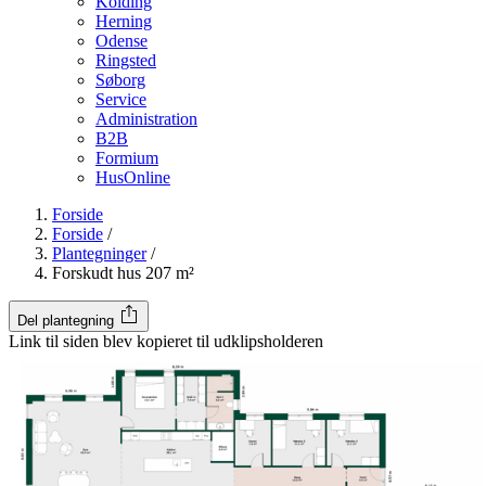
Kolding
Herning
Odense
Ringsted
Søborg
Service
Administration
B2B
Formium
HusOnline
Forside
Forside
/
Plantegninger
/
Forskudt hus 207 m²
Del plantegning
Link til siden blev kopieret til udklipsholderen