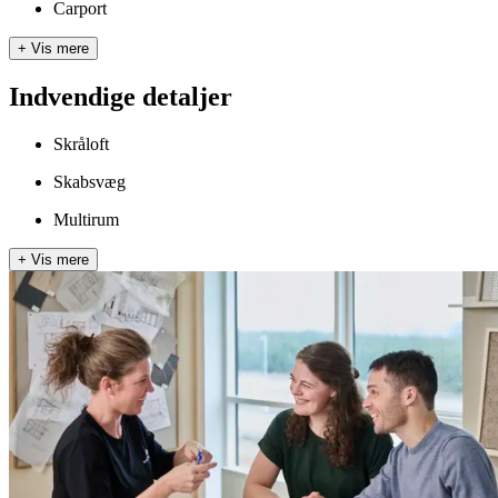
Carport
+
Vis mere
Indvendige detaljer
Skråloft
Skabsvæg
Multirum
+
Vis mere