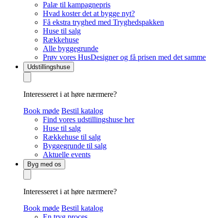
Palæ til kampagnepris
Hvad koster det at bygge nyt?
Få ekstra tryghed med Tryghedspakken
Huse til salg
Rækkehuse
Alle byggegrunde
Prøv vores HusDesigner og få prisen med det samme
Udstillingshuse
Interesseret i at høre nærmere?
Book møde
Bestil katalog
Find vores udstillingshuse her
Huse til salg
Rækkehuse til salg
Byggegrunde til salg
Aktuelle events
Byg med os
Interesseret i at høre nærmere?
Book møde
Bestil katalog
En tryg proces