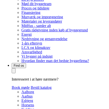
Mød dit byggeteam
Proces og tidslinje
Finansiering
Murværk og imprægnering
Materialer og leverandører
MitHus - samler alt
Gratis rådgivning inden køb af byggegrund
Energi
Nedrivning og genanvendelse
1-års eftersyn
LCA og klimakrav
Ansvarlighed
Vi bygger på indsigt
Hvordan finder man det bedste byggefirma?
Find os
Interesseret i at høre nærmere?
Book møde
Bestil katalog
Aalborg
Aarhus
Esbjerg
Horsens