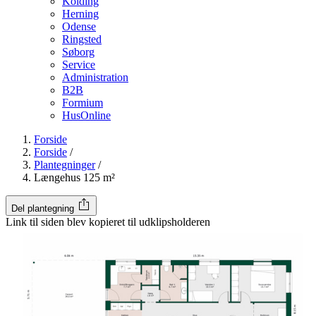
Kolding
Herning
Odense
Ringsted
Søborg
Service
Administration
B2B
Formium
HusOnline
Forside
Forside
/
Plantegninger
/
Længehus 125 m²
Del plantegning
Link til siden blev kopieret til udklipsholderen