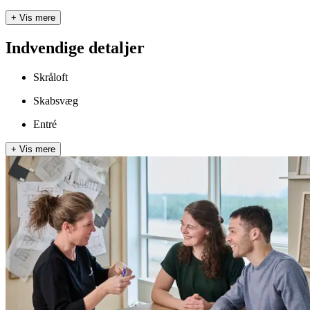
+
Vis mere
Indvendige detaljer
Skråloft
Skabsvæg
Entré
+
Vis mere