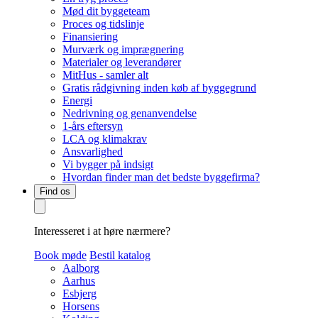
Mød dit byggeteam
Proces og tidslinje
Finansiering
Murværk og imprægnering
Materialer og leverandører
MitHus - samler alt
Gratis rådgivning inden køb af byggegrund
Energi
Nedrivning og genanvendelse
1-års eftersyn
LCA og klimakrav
Ansvarlighed
Vi bygger på indsigt
Hvordan finder man det bedste byggefirma?
Find os
Interesseret i at høre nærmere?
Book møde
Bestil katalog
Aalborg
Aarhus
Esbjerg
Horsens