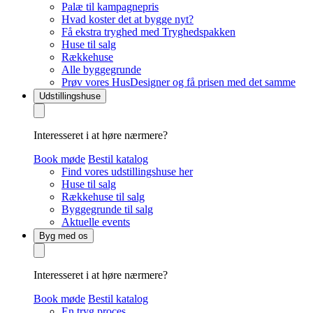
Palæ til kampagnepris
Hvad koster det at bygge nyt?
Få ekstra tryghed med Tryghedspakken
Huse til salg
Rækkehuse
Alle byggegrunde
Prøv vores HusDesigner og få prisen med det samme
Udstillingshuse
Interesseret i at høre nærmere?
Book møde
Bestil katalog
Find vores udstillingshuse her
Huse til salg
Rækkehuse til salg
Byggegrunde til salg
Aktuelle events
Byg med os
Interesseret i at høre nærmere?
Book møde
Bestil katalog
En tryg proces