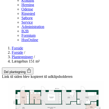
Kolding
Herning
Odense
Ringsted
Søborg
Service
Administration
B2B
Formium
HusOnline
Forside
Forside
/
Plantegninger
/
Længehus 151 m²
Del plantegning
Link til siden blev kopieret til udklipsholderen