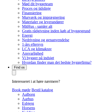
Mød dit byggeteam
Proces og tidslinje
Finansiering
Murværk og imprægnering
Materialer og leverandører
MitHus - samler alt
Gratis rådgivning inden køb af byggegrund
Energi
Nedrivning og genanvendelse
1-års eftersyn
LCA og klimakrav
Ansvarlighed
Vi bygger på indsigt
Hvordan finder man det bedste byggefirma?
Find os
Interesseret i at høre nærmere?
Book møde
Bestil katalog
Aalborg
Aarhus
Esbjerg
Horsens