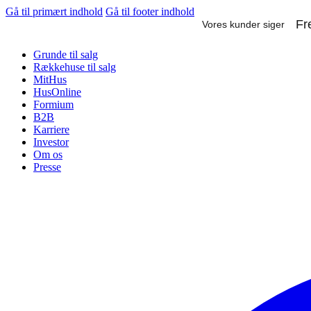
Gå til primært indhold
Gå til footer indhold
Grunde til salg
Rækkehuse til salg
MitHus
HusOnline
Formium
B2B
Karriere
Investor
Om os
Presse