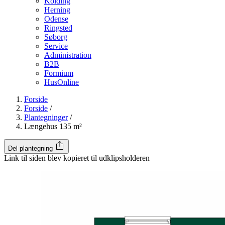
Kolding
Herning
Odense
Ringsted
Søborg
Service
Administration
B2B
Formium
HusOnline
Forside
Forside
/
Plantegninger
/
Længehus 135 m²
Del plantegning
Link til siden blev kopieret til udklipsholderen