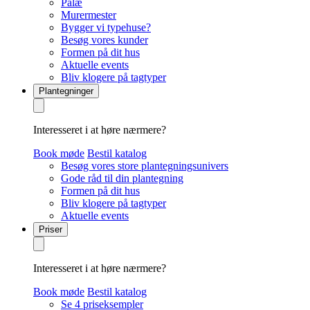
Palæ
Murermester
Bygger vi typehuse?
Besøg vores kunder
Formen på dit hus
Aktuelle events
Bliv klogere på tagtyper
Plantegninger
Interesseret i at høre nærmere?
Book møde
Bestil katalog
Besøg vores store plantegningsunivers
Gode råd til din plantegning
Formen på dit hus
Bliv klogere på tagtyper
Aktuelle events
Priser
Interesseret i at høre nærmere?
Book møde
Bestil katalog
Se 4 priseksempler