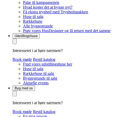
Palæ til kampagnepris
Hvad koster det at bygge nyt?
Få ekstra tryghed med Tryghedspakken
Huse til salg
Rækkehuse
Alle byggegrunde
Prøv vores HusDesigner og få prisen med det samme
Udstillingshuse
Interesseret i at høre nærmere?
Book møde
Bestil katalog
Find vores udstillingshuse her
Huse til salg
Rækkehuse til salg
Byggegrunde til salg
Aktuelle events
Byg med os
Interesseret i at høre nærmere?
Book møde
Bestil katalog
En tryg proces