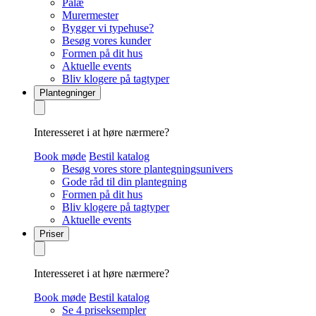
Palæ
Murermester
Bygger vi typehuse?
Besøg vores kunder
Formen på dit hus
Aktuelle events
Bliv klogere på tagtyper
Plantegninger
Interesseret i at høre nærmere?
Book møde
Bestil katalog
Besøg vores store plantegningsunivers
Gode råd til din plantegning
Formen på dit hus
Bliv klogere på tagtyper
Aktuelle events
Priser
Interesseret i at høre nærmere?
Book møde
Bestil katalog
Se 4 priseksempler