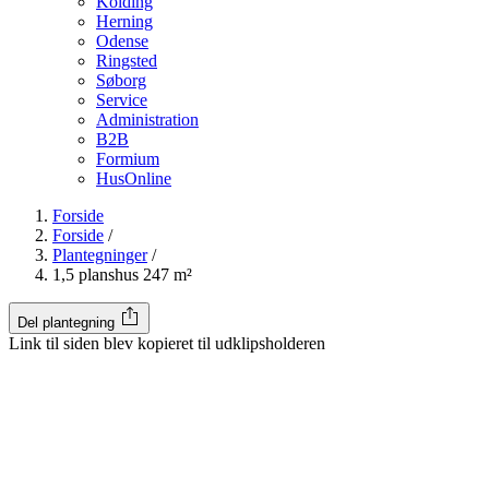
Kolding
Herning
Odense
Ringsted
Søborg
Service
Administration
B2B
Formium
HusOnline
Forside
Forside
/
Plantegninger
/
1,5 planshus 247 m²
Del plantegning
Link til siden blev kopieret til udklipsholderen