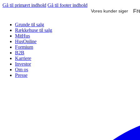
Gå til primært indhold
Gå til footer indhold
Grunde til salg
Rækkehuse til salg
MitHus
HusOnline
Formium
B2B
Karriere
Investor
Om os
Presse