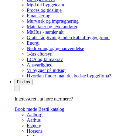
Mød dit byggeteam
Proces og tidslinje
Finansiering
Murværk og imprægnering
Materialer og leverandører
MitHus - samler alt
Gratis rådgivning inden køb af byggegrund
Energi
Nedrivning og genanvendelse
1-års eftersyn
LCA og klimakrav
Ansvarlighed
Vi bygger på indsigt
Hvordan finder man det bedste byggefirma?
Find os
Interesseret i at høre nærmere?
Book møde
Bestil katalog
Aalborg
Aarhus
Esbjerg
Horsens