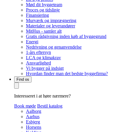
Mød dit byggeteam
Proces og tidslinje
Finansiering
Murværk og imprægnering
Materialer og leverandører
MitHus - samler alt
Gratis rådgivning inden køb af byggegrund
Energi
Nedrivning og genanvendelse
1-års eftersyn
LCA og klimakrav
Ansvarlighed
Vi bygger på indsigt
Hvordan finder man det bedste byggefirma?
Find os
Interesseret i at høre nærmere?
Book møde
Bestil katalog
Aalborg
Aarhus
Esbjerg
Horsens