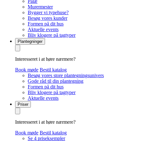
Palæ
Murermester
Bygger vi typehuse?
Besøg vores kunder
Formen på dit hus
Aktuelle events
Bliv klogere på tagtyper
Plantegninger
Interesseret i at høre nærmere?
Book møde
Bestil katalog
Besøg vores store plantegningsunivers
Gode råd til din plantegning
Formen på dit hus
Bliv klogere på tagtyper
Aktuelle events
Priser
Interesseret i at høre nærmere?
Book møde
Bestil katalog
Se 4 priseksempler