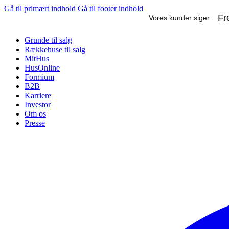
Gå til primært indhold
Gå til footer indhold
Grunde til salg
Rækkehuse til salg
MitHus
HusOnline
Formium
B2B
Karriere
Investor
Om os
Presse