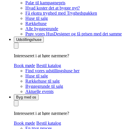
Palæ til kampagnepris
Hvad koster det at bygge nyt?
Få ekstra tryghed med Tryghedspakken
Huse til salg
Rækkehuse
Alle byggegrunde
Prøv vores HusDesigner og få prisen med det samme
Udstillingshuse
Interesseret i at høre nærmere?
Book møde
Bestil katalog
Find vores udstillingshuse her
Huse til salg
Rækkehuse til salg
Byggegrunde til salg
Aktuelle events
Byg med os
Interesseret i at høre nærmere?
Book møde
Bestil katalog
En tryg proces