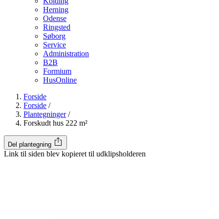
Kolding
Herning
Odense
Ringsted
Søborg
Service
Administration
B2B
Formium
HusOnline
Forside
Forside
/
Plantegninger
/
Forskudt hus 222 m²
Del plantegning
Link til siden blev kopieret til udklipsholderen