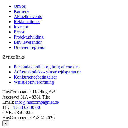
Om os
Karriere
Aktuelle events
Reklamationer
Investor
Presse
Projektudvikling
Bliv leverandør
Underentreprenør
Øvrige links
Persondatapolitik og brug af cookies
Adfærdskodeks - samarbejdspartnere
Konkurrencebetingelser
Whistleblowerordning
HusCompagniet Holding A/S
Agerøvej 31A - 8381 Tilst
Email:
info@huscompagniet.dk
Tlf:
+45 88 62 30 00
CVR:
28505035
HusCompagniet A/S © 2026
x