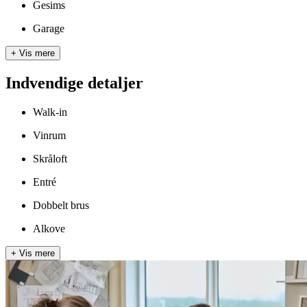
Gesims
Garage
+
Vis mere
Indvendige detaljer
Walk-in
Vinrum
Skråloft
Entré
Dobbelt brus
Alkove
+
Vis mere