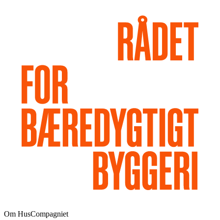
Om HusCompagniet