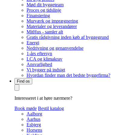
Mød dit byggeteam
Proces og tidslinje
Finansiering
Murværk og imprægnering
Materialer og leverandører
MitHus - samler alt
Gratis rådgivning inden køb af byggegrund
Energi
Nedrivning og genanvendelse
1-års eftersyn
LCA og klimakrav
Ansvarlighed
Vi bygger på indsigt
Hvordan finder man det bedste byggefirma?
Find os
Interesseret i at høre nærmere?
Book møde
Bestil katalog
Aalborg
Aarhus
Esbjerg
Horsens