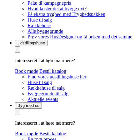
Palæ til kampagnepris
Hvad koster det at bygge nyt?
Få ekstra tryghed med Tryghedspakken
Huse til salg
Rækkehuse
Alle byggegrunde
Prøv vores HusDesigner og få prisen med det samme
Udstillingshuse
Interesseret i at høre nærmere?
Book møde
Bestil katalog
Find vores udstillingshuse her
Huse til salg
Rækkehuse til salg
Byggegrunde til salg
Aktuelle events
Byg med os
Interesseret i at høre nærmere?
Book møde
Bestil katalog
En tryg proces