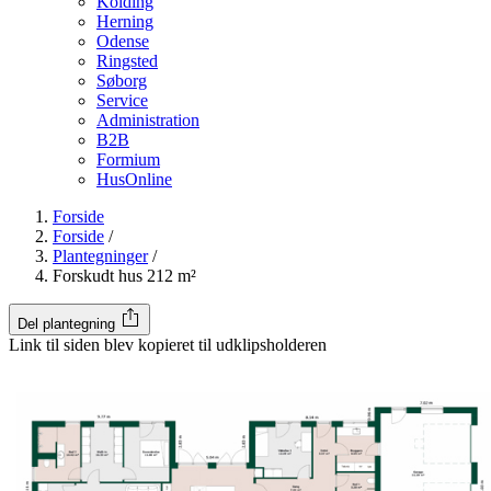
Kolding
Herning
Odense
Ringsted
Søborg
Service
Administration
B2B
Formium
HusOnline
Forside
Forside
/
Plantegninger
/
Forskudt hus 212 m²
Del plantegning
Link til siden blev kopieret til udklipsholderen