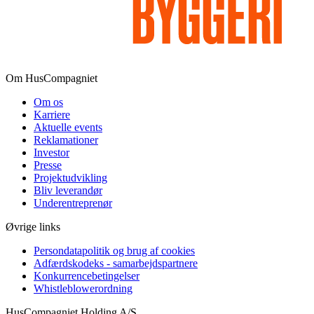
Om HusCompagniet
Om os
Karriere
Aktuelle events
Reklamationer
Investor
Presse
Projektudvikling
Bliv leverandør
Underentreprenør
Øvrige links
Persondatapolitik og brug af cookies
Adfærdskodeks - samarbejdspartnere
Konkurrencebetingelser
Whistleblowerordning
HusCompagniet Holding A/S