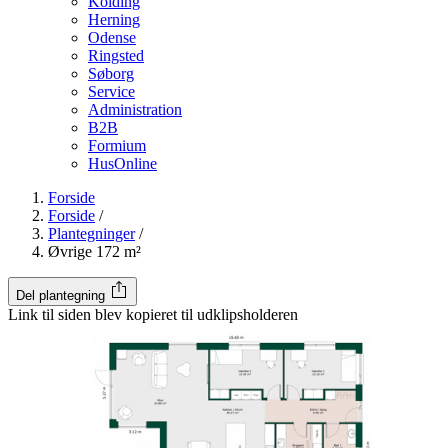
Kolding
Herning
Odense
Ringsted
Søborg
Service
Administration
B2B
Formium
HusOnline
Forside
Forside
/
Plantegninger
/
Øvrige 172 m²
Del plantegning
Link til siden blev kopieret til udklipsholderen