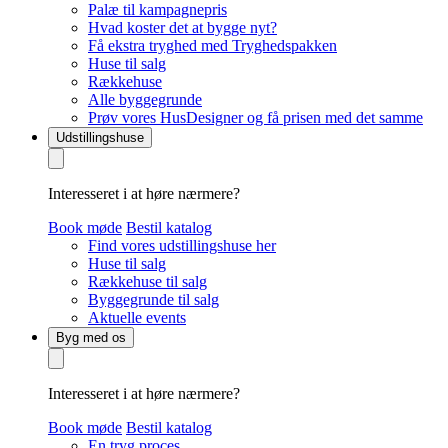
Palæ til kampagnepris
Hvad koster det at bygge nyt?
Få ekstra tryghed med Tryghedspakken
Huse til salg
Rækkehuse
Alle byggegrunde
Prøv vores HusDesigner og få prisen med det samme
Udstillingshuse
Interesseret i at høre nærmere?
Book møde
Bestil katalog
Find vores udstillingshuse her
Huse til salg
Rækkehuse til salg
Byggegrunde til salg
Aktuelle events
Byg med os
Interesseret i at høre nærmere?
Book møde
Bestil katalog
En tryg proces