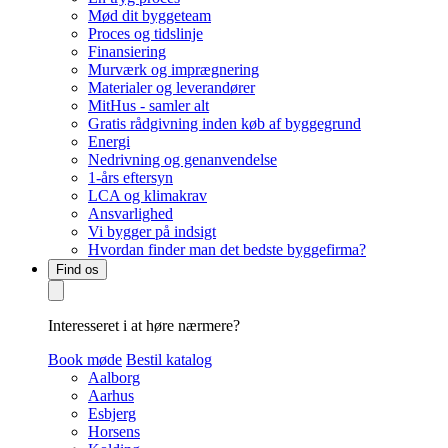
Mød dit byggeteam
Proces og tidslinje
Finansiering
Murværk og imprægnering
Materialer og leverandører
MitHus - samler alt
Gratis rådgivning inden køb af byggegrund
Energi
Nedrivning og genanvendelse
1-års eftersyn
LCA og klimakrav
Ansvarlighed
Vi bygger på indsigt
Hvordan finder man det bedste byggefirma?
Find os
Interesseret i at høre nærmere?
Book møde
Bestil katalog
Aalborg
Aarhus
Esbjerg
Horsens