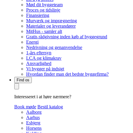
Mød dit byggeteam
Proces og tidslinje
Finansiering
Murværk og imprægnering
Materialer og leverandører
MitHus - samler alt
Gratis rådgivning inden køb af byggegrund
Energi
Nedrivning og genanvendelse
1-års eftersyn
LCA og klimakrav
Ansvarlighed
Vi bygger på indsigt
Hvordan finder man det bedste byggefirma?
Find os
Interesseret i at høre nærmere?
Book møde
Bestil katalog
Aalborg
Aarhus
Esbjerg
Horsens