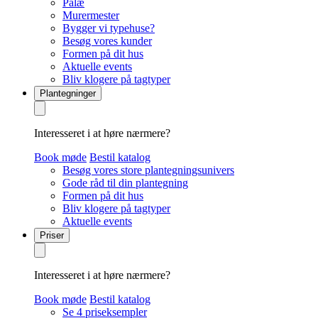
Palæ
Murermester
Bygger vi typehuse?
Besøg vores kunder
Formen på dit hus
Aktuelle events
Bliv klogere på tagtyper
Plantegninger
Interesseret i at høre nærmere?
Book møde
Bestil katalog
Besøg vores store plantegningsunivers
Gode råd til din plantegning
Formen på dit hus
Bliv klogere på tagtyper
Aktuelle events
Priser
Interesseret i at høre nærmere?
Book møde
Bestil katalog
Se 4 priseksempler