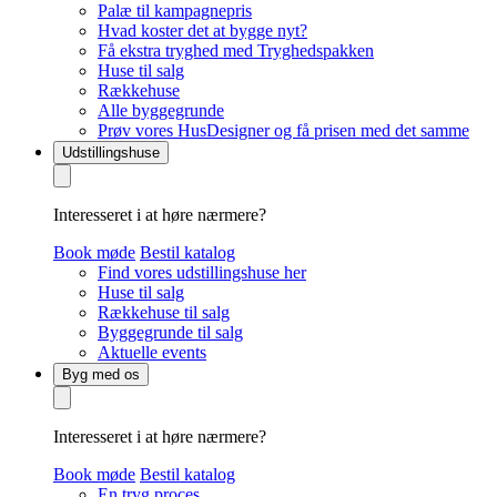
Palæ til kampagnepris
Hvad koster det at bygge nyt?
Få ekstra tryghed med Tryghedspakken
Huse til salg
Rækkehuse
Alle byggegrunde
Prøv vores HusDesigner og få prisen med det samme
Udstillingshuse
Interesseret i at høre nærmere?
Book møde
Bestil katalog
Find vores udstillingshuse her
Huse til salg
Rækkehuse til salg
Byggegrunde til salg
Aktuelle events
Byg med os
Interesseret i at høre nærmere?
Book møde
Bestil katalog
En tryg proces