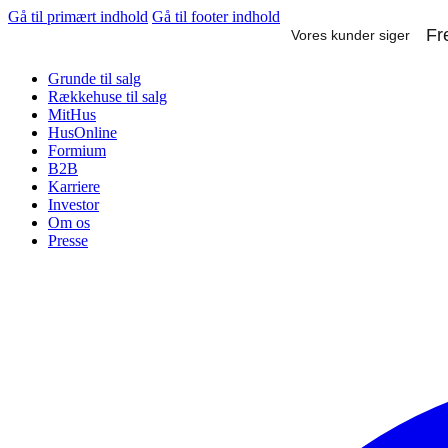
Gå til primært indhold
Gå til footer indhold
Grunde til salg
Rækkehuse til salg
MitHus
HusOnline
Formium
B2B
Karriere
Investor
Om os
Presse