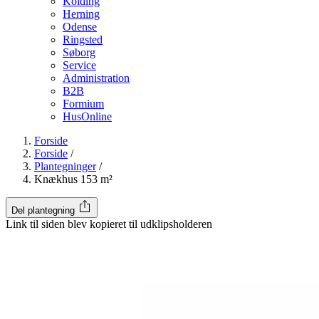
Kolding
Herning
Odense
Ringsted
Søborg
Service
Administration
B2B
Formium
HusOnline
Forside
Forside
/
Plantegninger
/
Knækhus 153 m²
Del plantegning
Link til siden blev kopieret til udklipsholderen