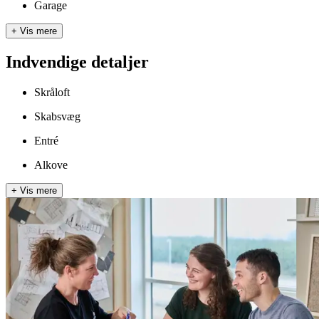
Garage
+
Vis mere
Indvendige detaljer
Skråloft
Skabsvæg
Entré
Alkove
+
Vis mere