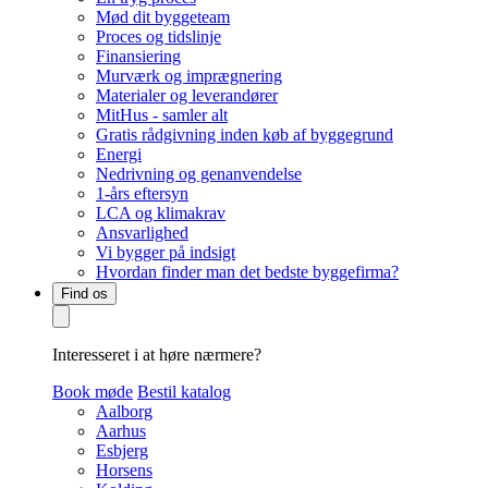
Mød dit byggeteam
Proces og tidslinje
Finansiering
Murværk og imprægnering
Materialer og leverandører
MitHus - samler alt
Gratis rådgivning inden køb af byggegrund
Energi
Nedrivning og genanvendelse
1-års eftersyn
LCA og klimakrav
Ansvarlighed
Vi bygger på indsigt
Hvordan finder man det bedste byggefirma?
Find os
Interesseret i at høre nærmere?
Book møde
Bestil katalog
Aalborg
Aarhus
Esbjerg
Horsens