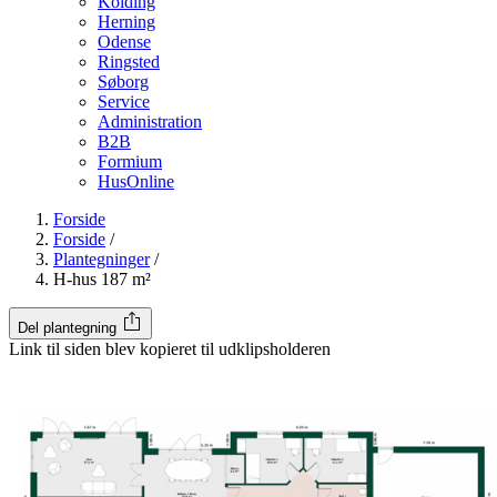
Kolding
Herning
Odense
Ringsted
Søborg
Service
Administration
B2B
Formium
HusOnline
Forside
Forside
/
Plantegninger
/
H-hus 187 m²
Del plantegning
Link til siden blev kopieret til udklipsholderen