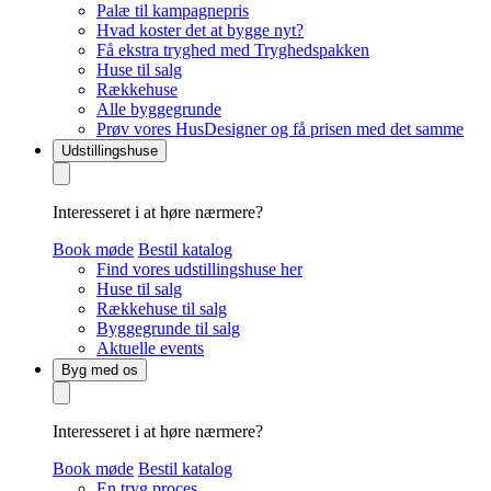
Palæ til kampagnepris
Hvad koster det at bygge nyt?
Få ekstra tryghed med Tryghedspakken
Huse til salg
Rækkehuse
Alle byggegrunde
Prøv vores HusDesigner og få prisen med det samme
Udstillingshuse
Interesseret i at høre nærmere?
Book møde
Bestil katalog
Find vores udstillingshuse her
Huse til salg
Rækkehuse til salg
Byggegrunde til salg
Aktuelle events
Byg med os
Interesseret i at høre nærmere?
Book møde
Bestil katalog
En tryg proces