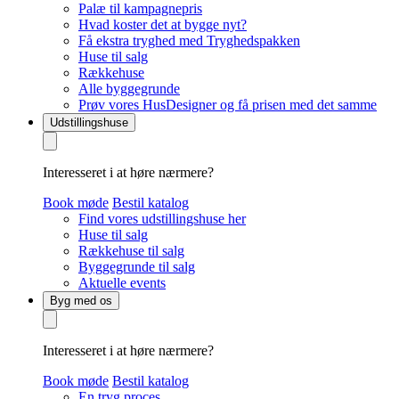
Palæ til kampagnepris
Hvad koster det at bygge nyt?
Få ekstra tryghed med Tryghedspakken
Huse til salg
Rækkehuse
Alle byggegrunde
Prøv vores HusDesigner og få prisen med det samme
Udstillingshuse
Interesseret i at høre nærmere?
Book møde
Bestil katalog
Find vores udstillingshuse her
Huse til salg
Rækkehuse til salg
Byggegrunde til salg
Aktuelle events
Byg med os
Interesseret i at høre nærmere?
Book møde
Bestil katalog
En tryg proces