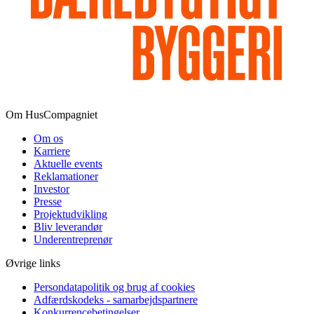
Om HusCompagniet
Om os
Karriere
Aktuelle events
Reklamationer
Investor
Presse
Projektudvikling
Bliv leverandør
Underentreprenør
Øvrige links
Persondatapolitik og brug af cookies
Adfærdskodeks - samarbejdspartnere
Konkurrencebetingelser