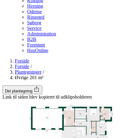
Kolding
Herning
Odense
Ringsted
Søborg
Service
Administration
B2B
Formium
HusOnline
Forside
Forside
/
Plantegninger
/
Øvrige 201 m²
Del plantegning
Link til siden blev kopieret til udklipsholderen