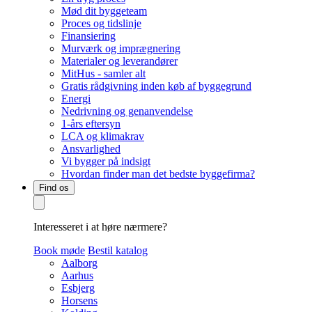
Mød dit byggeteam
Proces og tidslinje
Finansiering
Murværk og imprægnering
Materialer og leverandører
MitHus - samler alt
Gratis rådgivning inden køb af byggegrund
Energi
Nedrivning og genanvendelse
1-års eftersyn
LCA og klimakrav
Ansvarlighed
Vi bygger på indsigt
Hvordan finder man det bedste byggefirma?
Find os
Interesseret i at høre nærmere?
Book møde
Bestil katalog
Aalborg
Aarhus
Esbjerg
Horsens