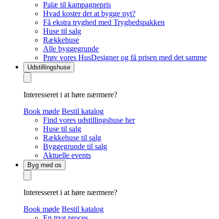
Palæ til kampagnepris
Hvad koster det at bygge nyt?
Få ekstra tryghed med Tryghedspakken
Huse til salg
Rækkehuse
Alle byggegrunde
Prøv vores HusDesigner og få prisen med det samme
Udstillingshuse
Interesseret i at høre nærmere?
Book møde
Bestil katalog
Find vores udstillingshuse her
Huse til salg
Rækkehuse til salg
Byggegrunde til salg
Aktuelle events
Byg med os
Interesseret i at høre nærmere?
Book møde
Bestil katalog
En tryg proces