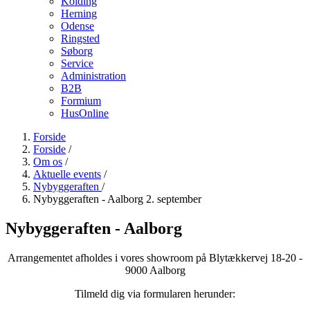
Kolding
Herning
Odense
Ringsted
Søborg
Service
Administration
B2B
Formium
HusOnline
Forside
Forside
/
Om os
/
Aktuelle events
/
Nybyggeraften
/
Nybyggeraften - Aalborg 2. september
Nybyggeraften - Aalborg
Arrangementet afholdes i vores showroom på Blytækkervej 18-20 -
9000 Aalborg
Tilmeld dig via formularen herunder: