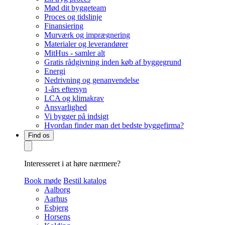
Mød dit byggeteam
Proces og tidslinje
Finansiering
Murværk og imprægnering
Materialer og leverandører
MitHus - samler alt
Gratis rådgivning inden køb af byggegrund
Energi
Nedrivning og genanvendelse
1-års eftersyn
LCA og klimakrav
Ansvarlighed
Vi bygger på indsigt
Hvordan finder man det bedste byggefirma?
Find os
Interesseret i at høre nærmere?
Book møde
Bestil katalog
Aalborg
Aarhus
Esbjerg
Horsens