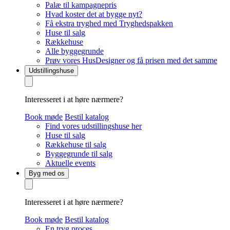
Palæ til kampagnepris
Hvad koster det at bygge nyt?
Få ekstra tryghed med Tryghedspakken
Huse til salg
Rækkehuse
Alle byggegrunde
Prøv vores HusDesigner og få prisen med det samme
Udstillingshuse
Interesseret i at høre nærmere?
Book møde
Bestil katalog
Find vores udstillingshuse her
Huse til salg
Rækkehuse til salg
Byggegrunde til salg
Aktuelle events
Byg med os
Interesseret i at høre nærmere?
Book møde
Bestil katalog
En tryg proces