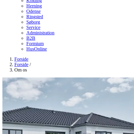
Kolding
Herning
Odense
Ringsted
Søborg
Service
Administration
B2B
Formium
HusOnline
Forside
Forside
/
Om os