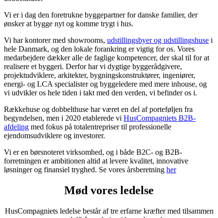
Vi er i dag den foretrukne byggepartner for danske familier, der
ønsker at bygge nyt og komme trygt i hus.
Vi har kontorer med showrooms,
udstillingsbyer og udstillingshuse
i
hele Danmark, og den lokale forankring er vigtig for os. Vores
medarbejdere dækker alle de faglige kompetencer, der skal til for at
realisere et byggeri. Derfor har vi dygtige byggerådgivere,
projektudviklere, arkitekter, bygningskonstruktører, ingeniører,
energi- og LCA specialister og byggeledere med mere inhouse, og
vi udvikler os hele tiden i takt med den verden, vi befinder os i.
Rækkehuse og dobbelthuse har været en del af porteføljen fra
begyndelsen, men i 2020 etablerede vi
HusCompagniets B2B-
afdeling
med fokus på totalentrepriser til professionelle
ejendomsudviklere og investorer.
Vi er en børsnoteret virksomhed, og i både B2C- og B2B-
forretningen er ambitionen altid at levere kvalitet, innovative
løsninger og finansiel tryghed. Se vores årsberetning
her
Mød vores ledelse
HusCompagniets ledelse består af tre erfarne kræfter med tilsammen