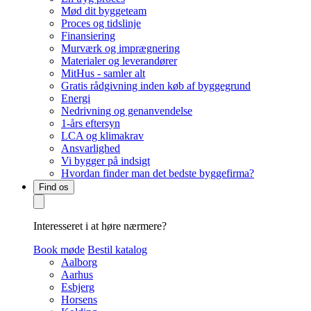
Mød dit byggeteam
Proces og tidslinje
Finansiering
Murværk og imprægnering
Materialer og leverandører
MitHus - samler alt
Gratis rådgivning inden køb af byggegrund
Energi
Nedrivning og genanvendelse
1-års eftersyn
LCA og klimakrav
Ansvarlighed
Vi bygger på indsigt
Hvordan finder man det bedste byggefirma?
Find os
Interesseret i at høre nærmere?
Book møde
Bestil katalog
Aalborg
Aarhus
Esbjerg
Horsens