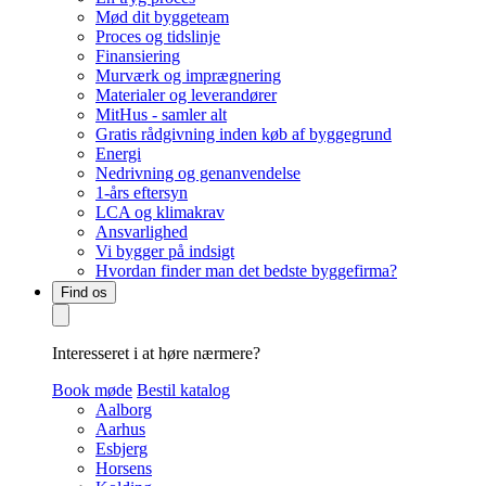
Mød dit byggeteam
Proces og tidslinje
Finansiering
Murværk og imprægnering
Materialer og leverandører
MitHus - samler alt
Gratis rådgivning inden køb af byggegrund
Energi
Nedrivning og genanvendelse
1-års eftersyn
LCA og klimakrav
Ansvarlighed
Vi bygger på indsigt
Hvordan finder man det bedste byggefirma?
Find os
Interesseret i at høre nærmere?
Book møde
Bestil katalog
Aalborg
Aarhus
Esbjerg
Horsens