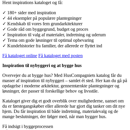
Hent inspirations kataloget og få:
✓ 180+ sider med inspiration
✓ 44 eksempler på populære plantegninger
✓ Kendskab til vores fem grundarkitekturer
✓ Gode råd om byggegrund, budget og proces
✓ Inspiration til valg af materialer, indretning og uderum
✓ Tema om gode løsninger til optimal opbevaring
✓ Kundehistorier fra familier, der allerede er flyttet ind
Få kataloget online
Få kataloget med posten
Inspiration til nybyggeri og at bygge hus
Overvejer du at bygge hus? Med HusCompagniets katalog får du
masser af inspiration til nybyggeri – samlet ét sted. Her kan du gå på
opdagelse i moderne arkitektur, gennemtænkte plantegninger og
løsninger, der passer til forskellige behov og livsstile.
Kataloget giver dig et godt overblik over mulighederne, uanset om
du er førstegangskøber eller allerede har gjort dig tanker om dit nye
hjem. Du får inspiration til både indretning, materialevalg og de
mange beslutninger, der følger med, når man bygger hus.
Få indsigt i byggeprocessen