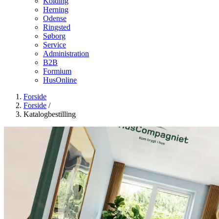
Kolding
Herning
Odense
Ringsted
Søborg
Service
Administration
B2B
Formium
HusOnline
Forside
Forside
/
Katalogbestilling