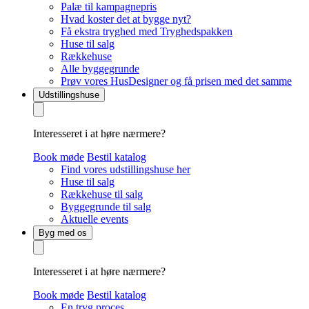
Palæ til kampagnepris
Hvad koster det at bygge nyt?
Få ekstra tryghed med Tryghedspakken
Huse til salg
Rækkehuse
Alle byggegrunde
Prøv vores HusDesigner og få prisen med det samme
Udstillingshuse
Interesseret i at høre nærmere?
Book møde
Bestil katalog
Find vores udstillingshuse her
Huse til salg
Rækkehuse til salg
Byggegrunde til salg
Aktuelle events
Byg med os
Interesseret i at høre nærmere?
Book møde
Bestil katalog
En tryg proces