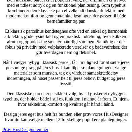
med et tidløst udtryk og en funktionel planløsning. Som typehus
kombinerer den klassiske parcel velkendt dansk arkitektur med
moderne komfort og gennemtænkte løsninger, der passer til både
børnefamilier og par.
Et klassisk parcelhus kendetegnes ofte ved en enkel og harmonisk
arkitektur, gode lysindfald og en praktisk indretning, hvor køkken-
alrum og opholdsstue smelter naturligt sammen. Samtidig er der
fokus på privatliv med velplacerede værelser og badeværelser, der
gør hverdagen nem og fleksibel.
Når I vælger nybyg i klassisk parcel, får I mulighed for at sætte jeres
personlige præg på jeres hus. I kan tilpasse plantegningen, vælge
materialer som mursten, tag og vinduer samt skræddersy
indretningen, så huset passer helt til jeres behov, budget og jeres
livsstil.
Den klassiske parcel er et sikkert valg, hvis I ønsker et nybygget
typehus, der holder både i stil og funktion i mange år frem. Et hjem,
hvor arkitektur, komfort og kvalitet går hånd i hånd.
Design jeres eget hus helt fra bunden eller prøv vores HusDesigner
hvor du kan vælge mellem 12 forskellige populære plantegninger.
Prøv HusDesigneren her