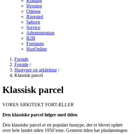
Kolding
Herning
Odense
Ringsted
Søborg
Service
Administration
B2B
Formium
HusOnline
Forside
Forside
/
Hustyper og arkitektur
/
Klassisk parcel
Klassisk parcel
VORES ARKITEKT FORTÆLLER
Den klassiske parcel følger med tiden
Den klassiske parcel er en populær hustype, der er blevet opført
over hele landet siden 1950’erne. Gennem tiden har planløsningen