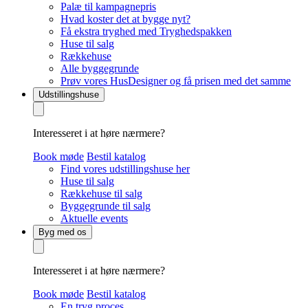
Palæ til kampagnepris
Hvad koster det at bygge nyt?
Få ekstra tryghed med Tryghedspakken
Huse til salg
Rækkehuse
Alle byggegrunde
Prøv vores HusDesigner og få prisen med det samme
Udstillingshuse
Interesseret i at høre nærmere?
Book møde
Bestil katalog
Find vores udstillingshuse her
Huse til salg
Rækkehuse til salg
Byggegrunde til salg
Aktuelle events
Byg med os
Interesseret i at høre nærmere?
Book møde
Bestil katalog
En tryg proces