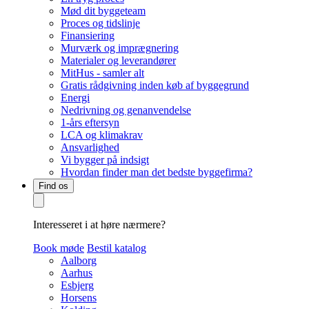
Mød dit byggeteam
Proces og tidslinje
Finansiering
Murværk og imprægnering
Materialer og leverandører
MitHus - samler alt
Gratis rådgivning inden køb af byggegrund
Energi
Nedrivning og genanvendelse
1-års eftersyn
LCA og klimakrav
Ansvarlighed
Vi bygger på indsigt
Hvordan finder man det bedste byggefirma?
Find os
Interesseret i at høre nærmere?
Book møde
Bestil katalog
Aalborg
Aarhus
Esbjerg
Horsens