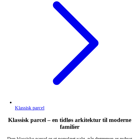
Klassisk parcel
Klassisk parcel – en tidløs arkitektur til moderne
familier
Den klassiske parcel er et populært valg, når drømmen er nybyg