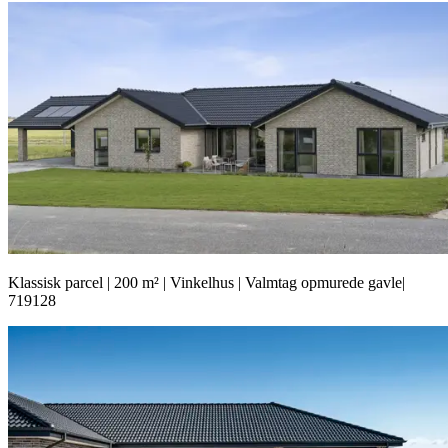
Klassisk parcel | 200 m² | Vinkelhus | Valmtag opmurede gavle|
719128