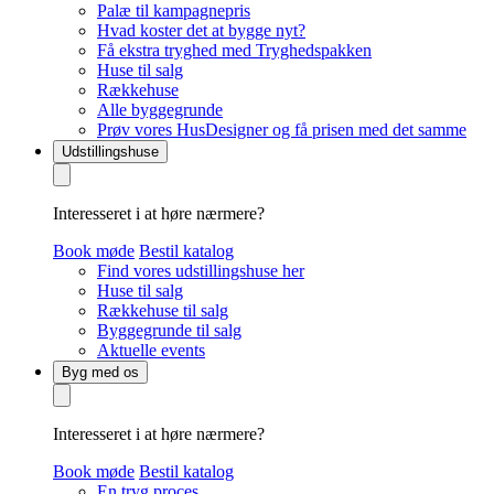
Palæ til kampagnepris
Hvad koster det at bygge nyt?
Få ekstra tryghed med Tryghedspakken
Huse til salg
Rækkehuse
Alle byggegrunde
Prøv vores HusDesigner og få prisen med det samme
Udstillingshuse
Interesseret i at høre nærmere?
Book møde
Bestil katalog
Find vores udstillingshuse her
Huse til salg
Rækkehuse til salg
Byggegrunde til salg
Aktuelle events
Byg med os
Interesseret i at høre nærmere?
Book møde
Bestil katalog
En tryg proces