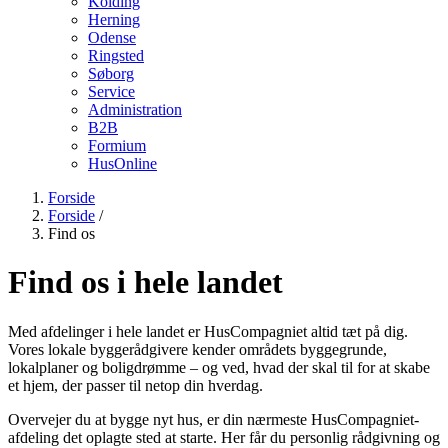
Kolding
Herning
Odense
Ringsted
Søborg
Service
Administration
B2B
Formium
HusOnline
Forside
Forside
/
Find os
Find os i hele landet
Med afdelinger i hele landet er HusCompagniet altid tæt på dig.
Vores lokale byggerådgivere kender områdets byggegrunde,
lokalplaner og boligdrømme – og ved, hvad der skal til for at skabe
et hjem, der passer til netop din hverdag.
Overvejer du at bygge nyt hus, er din nærmeste HusCompagniet-
afdeling det oplagte sted at starte. Her får du personlig rådgivning og