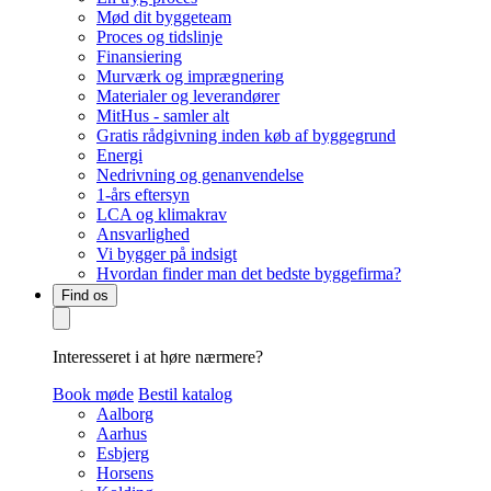
Mød dit byggeteam
Proces og tidslinje
Finansiering
Murværk og imprægnering
Materialer og leverandører
MitHus - samler alt
Gratis rådgivning inden køb af byggegrund
Energi
Nedrivning og genanvendelse
1-års eftersyn
LCA og klimakrav
Ansvarlighed
Vi bygger på indsigt
Hvordan finder man det bedste byggefirma?
Find os
Interesseret i at høre nærmere?
Book møde
Bestil katalog
Aalborg
Aarhus
Esbjerg
Horsens