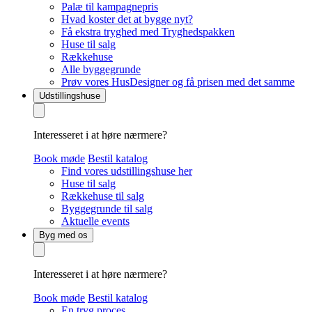
Palæ til kampagnepris
Hvad koster det at bygge nyt?
Få ekstra tryghed med Tryghedspakken
Huse til salg
Rækkehuse
Alle byggegrunde
Prøv vores HusDesigner og få prisen med det samme
Udstillingshuse
Interesseret i at høre nærmere?
Book møde
Bestil katalog
Find vores udstillingshuse her
Huse til salg
Rækkehuse til salg
Byggegrunde til salg
Aktuelle events
Byg med os
Interesseret i at høre nærmere?
Book møde
Bestil katalog
En tryg proces