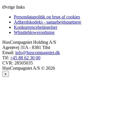
Øvrige links
Persondatapolitik og brug af cookies
Adfærdskodeks - samarbejdspartnere
Konkurrencebetingelser
Whistleblowerordning
HusCompagniet Holding A/S
Agerøvej 31A - 8381 Tilst
Email:
info@huscompagniet.dk
Tlf:
+45 88 62 30 00
CVR:
28505035
HusCompagniet A/S © 2026
x