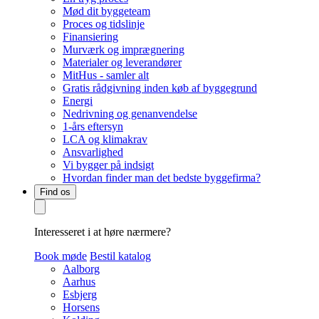
Mød dit byggeteam
Proces og tidslinje
Finansiering
Murværk og imprægnering
Materialer og leverandører
MitHus - samler alt
Gratis rådgivning inden køb af byggegrund
Energi
Nedrivning og genanvendelse
1-års eftersyn
LCA og klimakrav
Ansvarlighed
Vi bygger på indsigt
Hvordan finder man det bedste byggefirma?
Find os
Interesseret i at høre nærmere?
Book møde
Bestil katalog
Aalborg
Aarhus
Esbjerg
Horsens