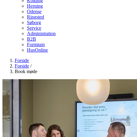
Kolding
Herning
Odense
Ringsted
Søborg
Service
Administration
B2B
Formium
HusOnline
Forside
Forside
/
Book møde