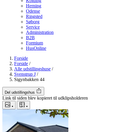
Kolding
Herning
Odense
Ringsted
Søborg
Service
Administration
B2B
Formium
HusOnline
Forside
Forside
/
Alle udstillingshuse
/
Svenstrup J
/
Sigynbakken 44
Del udstillingshus
Link til siden blev kopieret til udklipsholderen
•
•