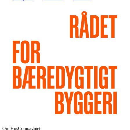
Om HusCompagniet