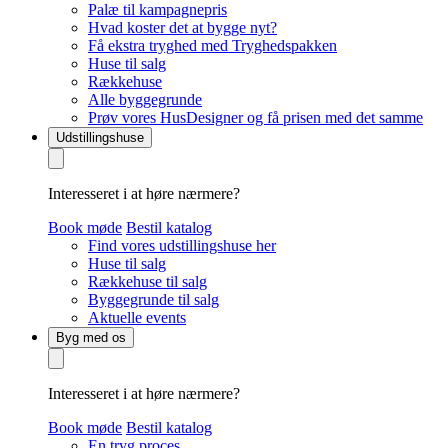
Palæ til kampagnepris
Hvad koster det at bygge nyt?
Få ekstra tryghed med Tryghedspakken
Huse til salg
Rækkehuse
Alle byggegrunde
Prøv vores HusDesigner og få prisen med det samme
Udstillingshuse
Interesseret i at høre nærmere?
Book møde
Bestil katalog
Find vores udstillingshuse her
Huse til salg
Rækkehuse til salg
Byggegrunde til salg
Aktuelle events
Byg med os
Interesseret i at høre nærmere?
Book møde
Bestil katalog
En tryg proces