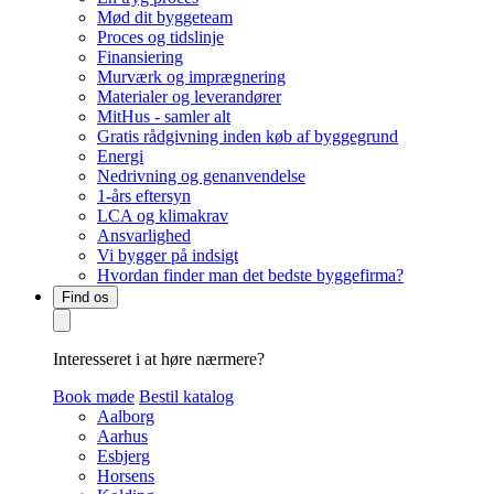
Mød dit byggeteam
Proces og tidslinje
Finansiering
Murværk og imprægnering
Materialer og leverandører
MitHus - samler alt
Gratis rådgivning inden køb af byggegrund
Energi
Nedrivning og genanvendelse
1-års eftersyn
LCA og klimakrav
Ansvarlighed
Vi bygger på indsigt
Hvordan finder man det bedste byggefirma?
Find os
Interesseret i at høre nærmere?
Book møde
Bestil katalog
Aalborg
Aarhus
Esbjerg
Horsens