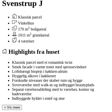
Svenstrup J
Klassisk parcel
Vinkelhus
2
170 m
boligareal
2
1011 m
grundareal
4 værelser
Highlights fra huset
Klassisk parcel med et romantisk twist
Smuk facade i varme toner med sprossevinduer
Loftshængt biopejs i køkken-alrum
Hyggelig alkove i køkkenet
Forskudte niveauer der skaber rum og hygge
Soveværelse med walk-in og indbygget beautyplads
Separat værelsesafdeling med to værelser, kontor og
badeværelse
Indbyggede hylder i entré og stue
+
Vis mere