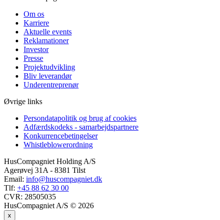
Om os
Karriere
Aktuelle events
Reklamationer
Investor
Presse
Projektudvikling
Bliv leverandør
Underentreprenør
Øvrige links
Persondatapolitik og brug af cookies
Adfærdskodeks - samarbejdspartnere
Konkurrencebetingelser
Whistleblowerordning
HusCompagniet Holding A/S
Agerøvej 31A - 8381 Tilst
Email:
info@huscompagniet.dk
Tlf:
+45 88 62 30 00
CVR:
28505035
HusCompagniet A/S © 2026
x