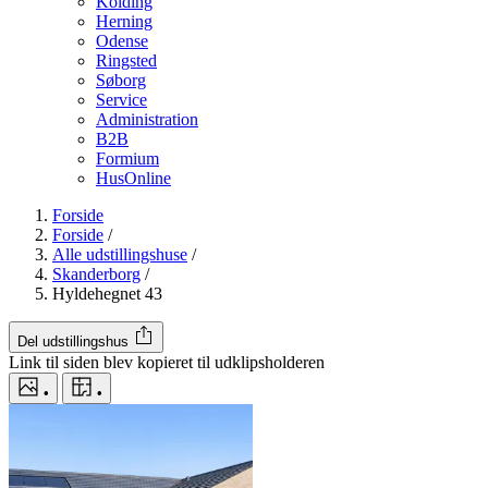
Kolding
Herning
Odense
Ringsted
Søborg
Service
Administration
B2B
Formium
HusOnline
Forside
Forside
/
Alle udstillingshuse
/
Skanderborg
/
Hyldehegnet 43
Del udstillingshus
Link til siden blev kopieret til udklipsholderen
•
•