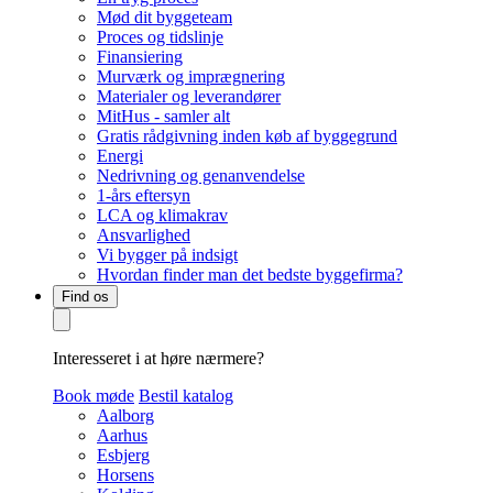
Mød dit byggeteam
Proces og tidslinje
Finansiering
Murværk og imprægnering
Materialer og leverandører
MitHus - samler alt
Gratis rådgivning inden køb af byggegrund
Energi
Nedrivning og genanvendelse
1-års eftersyn
LCA og klimakrav
Ansvarlighed
Vi bygger på indsigt
Hvordan finder man det bedste byggefirma?
Find os
Interesseret i at høre nærmere?
Book møde
Bestil katalog
Aalborg
Aarhus
Esbjerg
Horsens