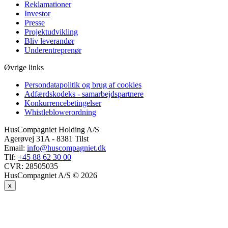
Reklamationer
Investor
Presse
Projektudvikling
Bliv leverandør
Underentreprenør
Øvrige links
Persondatapolitik og brug af cookies
Adfærdskodeks - samarbejdspartnere
Konkurrencebetingelser
Whistleblowerordning
HusCompagniet Holding A/S
Agerøvej 31A - 8381 Tilst
Email:
info@huscompagniet.dk
Tlf:
+45 88 62 30 00
CVR:
28505035
HusCompagniet A/S © 2026
x