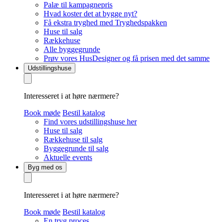
Palæ til kampagnepris
Hvad koster det at bygge nyt?
Få ekstra tryghed med Tryghedspakken
Huse til salg
Rækkehuse
Alle byggegrunde
Prøv vores HusDesigner og få prisen med det samme
Udstillingshuse
Interesseret i at høre nærmere?
Book møde
Bestil katalog
Find vores udstillingshuse her
Huse til salg
Rækkehuse til salg
Byggegrunde til salg
Aktuelle events
Byg med os
Interesseret i at høre nærmere?
Book møde
Bestil katalog
En tryg proces