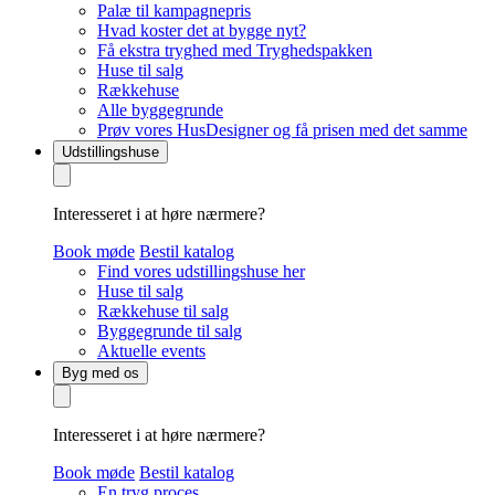
Palæ til kampagnepris
Hvad koster det at bygge nyt?
Få ekstra tryghed med Tryghedspakken
Huse til salg
Rækkehuse
Alle byggegrunde
Prøv vores HusDesigner og få prisen med det samme
Udstillingshuse
Interesseret i at høre nærmere?
Book møde
Bestil katalog
Find vores udstillingshuse her
Huse til salg
Rækkehuse til salg
Byggegrunde til salg
Aktuelle events
Byg med os
Interesseret i at høre nærmere?
Book møde
Bestil katalog
En tryg proces