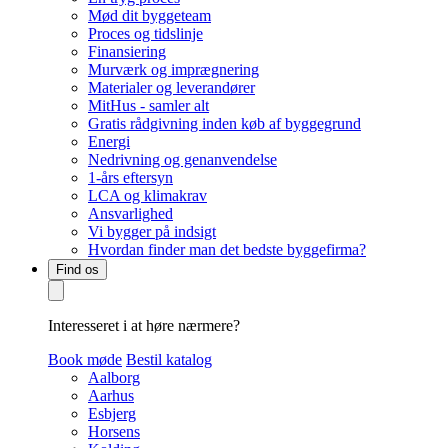
Mød dit byggeteam
Proces og tidslinje
Finansiering
Murværk og imprægnering
Materialer og leverandører
MitHus - samler alt
Gratis rådgivning inden køb af byggegrund
Energi
Nedrivning og genanvendelse
1-års eftersyn
LCA og klimakrav
Ansvarlighed
Vi bygger på indsigt
Hvordan finder man det bedste byggefirma?
Find os
Interesseret i at høre nærmere?
Book møde
Bestil katalog
Aalborg
Aarhus
Esbjerg
Horsens