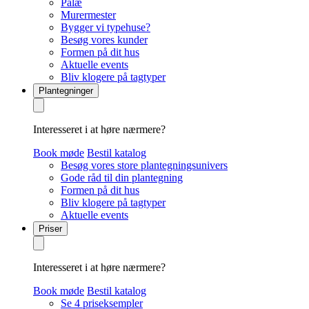
Palæ
Murermester
Bygger vi typehuse?
Besøg vores kunder
Formen på dit hus
Aktuelle events
Bliv klogere på tagtyper
Plantegninger
Interesseret i at høre nærmere?
Book møde
Bestil katalog
Besøg vores store plantegningsunivers
Gode råd til din plantegning
Formen på dit hus
Bliv klogere på tagtyper
Aktuelle events
Priser
Interesseret i at høre nærmere?
Book møde
Bestil katalog
Se 4 priseksempler