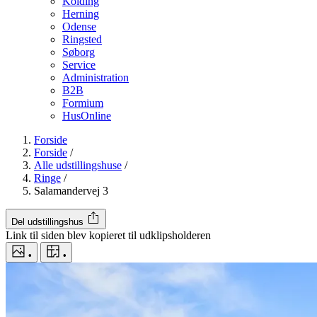
Kolding
Herning
Odense
Ringsted
Søborg
Service
Administration
B2B
Formium
HusOnline
Forside
Forside
/
Alle udstillingshuse
/
Ringe
/
Salamandervej 3
Del udstillingshus
Link til siden blev kopieret til udklipsholderen
•
•