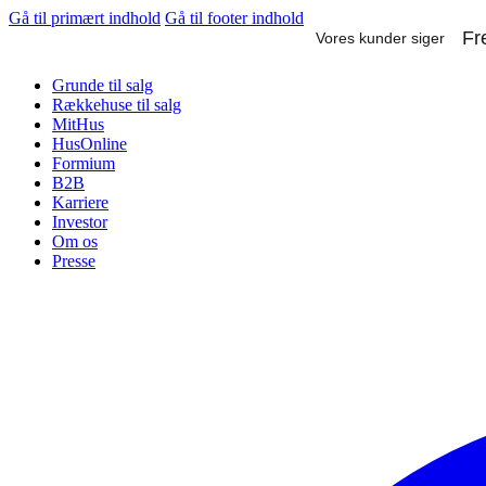
Gå til primært indhold
Gå til footer indhold
Grunde til salg
Rækkehuse til salg
MitHus
HusOnline
Formium
B2B
Karriere
Investor
Om os
Presse