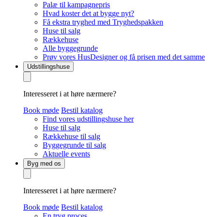
Palæ til kampagnepris
Hvad koster det at bygge nyt?
Få ekstra tryghed med Tryghedspakken
Huse til salg
Rækkehuse
Alle byggegrunde
Prøv vores HusDesigner og få prisen med det samme
Udstillingshuse
Interesseret i at høre nærmere?
Book møde
Bestil katalog
Find vores udstillingshuse her
Huse til salg
Rækkehuse til salg
Byggegrunde til salg
Aktuelle events
Byg med os
Interesseret i at høre nærmere?
Book møde
Bestil katalog
En tryg proces