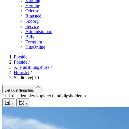
Kolding
Herning
Odense
Ringsted
Søborg
Service
Administration
B2B
Formium
HusOnline
Forside
Forside
/
Alle udstillingshuse
/
Hornslet
/
Stadionvej 30
Del udstillingshus
Link til siden blev kopieret til udklipsholderen
•
•