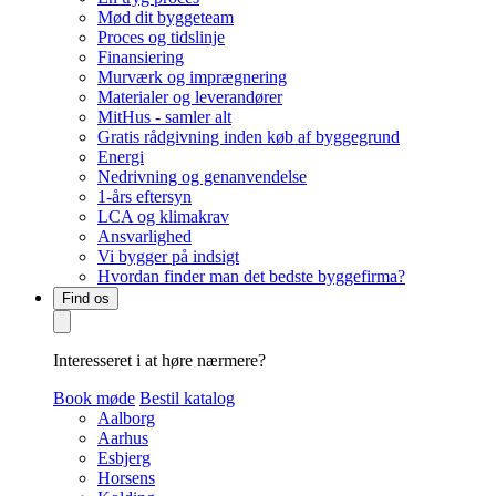
Mød dit byggeteam
Proces og tidslinje
Finansiering
Murværk og imprægnering
Materialer og leverandører
MitHus - samler alt
Gratis rådgivning inden køb af byggegrund
Energi
Nedrivning og genanvendelse
1-års eftersyn
LCA og klimakrav
Ansvarlighed
Vi bygger på indsigt
Hvordan finder man det bedste byggefirma?
Find os
Interesseret i at høre nærmere?
Book møde
Bestil katalog
Aalborg
Aarhus
Esbjerg
Horsens