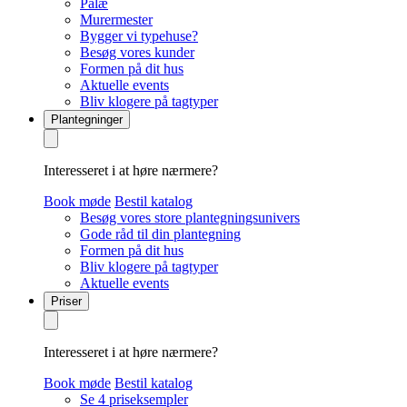
Palæ
Murermester
Bygger vi typehuse?
Besøg vores kunder
Formen på dit hus
Aktuelle events
Bliv klogere på tagtyper
Plantegninger
Interesseret i at høre nærmere?
Book møde
Bestil katalog
Besøg vores store plantegningsunivers
Gode råd til din plantegning
Formen på dit hus
Bliv klogere på tagtyper
Aktuelle events
Priser
Interesseret i at høre nærmere?
Book møde
Bestil katalog
Se 4 priseksempler