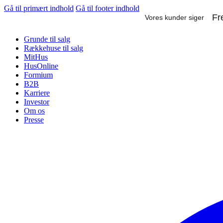
Gå til primært indhold
Gå til footer indhold
Grunde til salg
Rækkehuse til salg
MitHus
HusOnline
Formium
B2B
Karriere
Investor
Om os
Presse