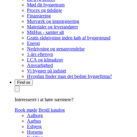
Mød dit byggeteam
Proces og tidslinje
Finansiering
Murværk og imprægnering
Materialer og leverandører
MitHus - samler alt
Gratis rådgivning inden køb af byggegrund
Energi
Nedrivning og genanvendelse
1-års eftersyn
LCA og klimakrav
Ansvarlighed
Vi bygger på indsigt
Hvordan finder man det bedste byggefirma?
Find os
Interesseret i at høre nærmere?
Book møde
Bestil katalog
Aalborg
Aarhus
Esbjerg
Horsens