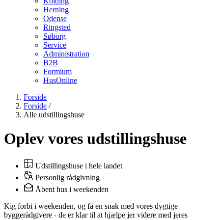
Kolding
Herning
Odense
Ringsted
Søborg
Service
Administration
B2B
Formium
HusOnline
Forside
Forside
/
Alle udstillingshuse
Oplev vores udstillingshuse
Udstillingshuse i hele landet
Personlig rådgivning
Åbent hus i weekenden
Kig forbi i weekenden, og få en snak med vores dygtige
byggerådgivere - de er klar til at hjælpe jer videre med jeres