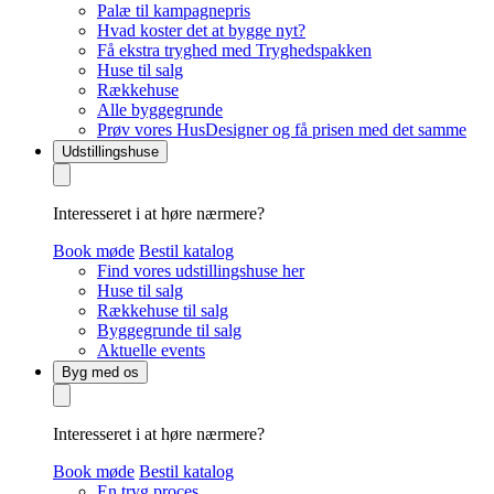
Palæ til kampagnepris
Hvad koster det at bygge nyt?
Få ekstra tryghed med Tryghedspakken
Huse til salg
Rækkehuse
Alle byggegrunde
Prøv vores HusDesigner og få prisen med det samme
Udstillingshuse
Interesseret i at høre nærmere?
Book møde
Bestil katalog
Find vores udstillingshuse her
Huse til salg
Rækkehuse til salg
Byggegrunde til salg
Aktuelle events
Byg med os
Interesseret i at høre nærmere?
Book møde
Bestil katalog
En tryg proces