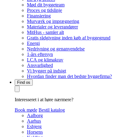
Mød dit byggeteam
Proces og tidslinje
Finansiering
Murværk og imprægnering
Materialer og leverandører
MitHus - samler alt
Gratis rådgivning inden køb af byggegrund
Energi
Nedrivning og genanvendelse
1-års eftersyn
LCA og klimakrav
Ansvarlighed
Vi bygger på indsigt
Hvordan finder man det bedste byggefirma?
Find os
Interesseret i at høre nærmere?
Book møde
Bestil katalog
Aalborg
Aarhus
Esbjerg
Horsens