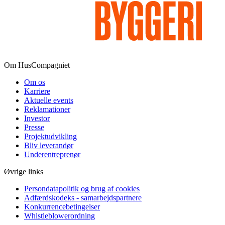
Om HusCompagniet
Om os
Karriere
Aktuelle events
Reklamationer
Investor
Presse
Projektudvikling
Bliv leverandør
Underentreprenør
Øvrige links
Persondatapolitik og brug af cookies
Adfærdskodeks - samarbejdspartnere
Konkurrencebetingelser
Whistleblowerordning