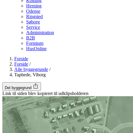
Kolding
Herning
Odense
Ringsted
Søborg
Service
Administration
B2B
Formium
HusOnline
Forside
Forside
/
Alle byggegrunde
/
Taphede, Viborg
Del byggegrund
Link til siden blev kopieret til udklipsholderen