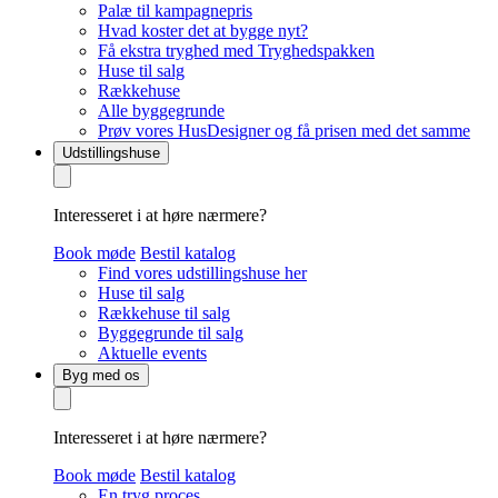
Palæ til kampagnepris
Hvad koster det at bygge nyt?
Få ekstra tryghed med Tryghedspakken
Huse til salg
Rækkehuse
Alle byggegrunde
Prøv vores HusDesigner og få prisen med det samme
Udstillingshuse
Interesseret i at høre nærmere?
Book møde
Bestil katalog
Find vores udstillingshuse her
Huse til salg
Rækkehuse til salg
Byggegrunde til salg
Aktuelle events
Byg med os
Interesseret i at høre nærmere?
Book møde
Bestil katalog
En tryg proces